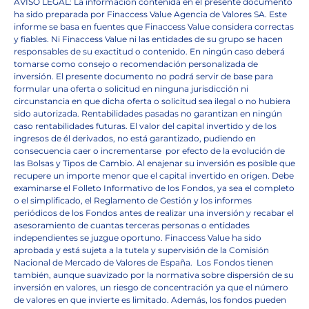
AVISO LEGAL: La información contenida en el presente documento
ha sido preparada por Finaccess Value Agencia de Valores SA. Este
informe se basa en fuentes que Finaccess Value considera correctas
y fiables. Ni Finaccess Value ni las entidades de su grupo se hacen
responsables de su exactitud o contenido. En ningún caso deberá
tomarse como consejo o recomendación personalizada de
inversión. El presente documento no podrá servir de base para
formular una oferta o solicitud en ninguna jurisdicción ni
circunstancia en que dicha oferta o solicitud sea ilegal o no hubiera
sido autorizada. Rentabilidades pasadas no garantizan en ningún
caso rentabilidades futuras. El valor del capital invertido y de los
ingresos de él derivados, no está garantizado, pudiendo en
consecuencia caer o incrementarse
por efecto de la evolución de
las Bolsas y Tipos de Cambio. Al enajenar su inversión es posible que
recupere un importe menor que el capital invertido en origen. Debe
examinarse el Folleto Informativo de los Fondos, ya sea el completo
o el simplificado, el Reglamento de Gestión y los informes
periódicos de los Fondos antes de realizar una inversión y recabar el
asesoramiento de cuantas terceras personas o entidades
independientes se juzgue oportuno. Finaccess Value ha sido
aprobada y está sujeta a la tutela y supervisión de la Comisión
Nacional de Mercado de Valores de España.
Los Fondos tienen
también, aunque suavizado por la normativa sobre dispersión de su
inversión en valores, un riesgo de concentración ya que el número
de valores en que invierte es limitado. Además, los fondos pueden