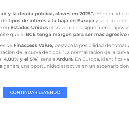
dad y la deuda pública, claves en 2025”.-
El mercado d
o de
tipos de interés a la baja en Europa
y una crecient
ue en
Estados Unidos
el crecimiento sigue fuerte, apoya
mite que el
BCE tenga margen para ser más agresivo e
ones de
Finaccess Value,
destaca la posibilidad de tomar
zación de la curva de tipos. “La normalización de la curv
el
4,80% y el 5%
”, señala
Ardura
. En Europa, identifica va
s
genera una oportunidad atractiva en un escenario do
CONTINUAR LEYENDO