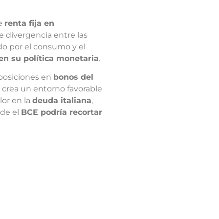
e
renta fija en
e divergencia entre las
do por el consumo y el
n su política monetaria
.
 posiciones en
bonos del
a crea un entorno favorable
lor en la
deuda italiana
,
nde el
BCE podría recortar