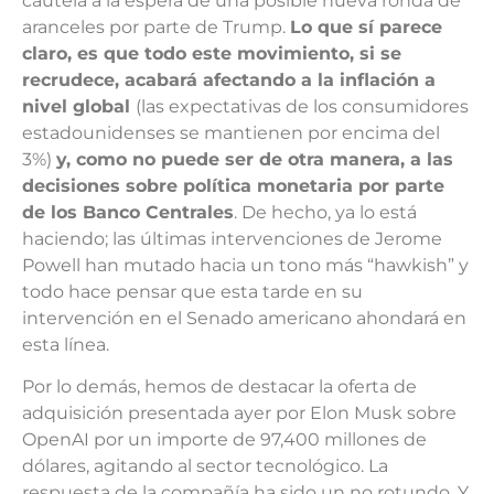
cautela a la espera de una posible nueva ronda de
aranceles por parte de Trump.
Lo que sí parece
claro, es que todo este movimiento, si se
recrudece, acabará afectando a la inflación a
nivel global
(las expectativas de los consumidores
estadounidenses se mantienen por encima del
3%)
y, como no puede ser de otra manera, a las
decisiones sobre política monetaria por parte
de los Banco Centrales
. De hecho, ya lo está
haciendo; las últimas intervenciones de Jerome
Powell han mutado hacia un tono más “hawkish” y
todo hace pensar que esta tarde en su
intervención en el Senado americano ahondará en
esta línea.
Por lo demás, hemos de destacar la oferta de
adquisición presentada ayer por Elon Musk sobre
OpenAI por un importe de 97,400 millones de
dólares, agitando al sector tecnológico. La
respuesta de la compañía ha sido un no rotundo. Y