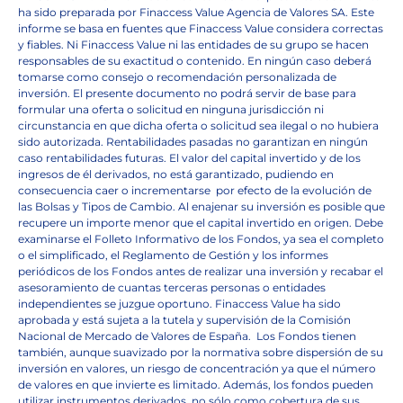
ha sido preparada por Finaccess Value Agencia de Valores SA. Este
informe se basa en fuentes que Finaccess Value considera correctas
y fiables. Ni Finaccess Value ni las entidades de su grupo se hacen
responsables de su exactitud o contenido. En ningún caso deberá
tomarse como consejo o recomendación personalizada de
inversión. El presente documento no podrá servir de base para
formular una oferta o solicitud en ninguna jurisdicción ni
circunstancia en que dicha oferta o solicitud sea ilegal o no hubiera
sido autorizada. Rentabilidades pasadas no garantizan en ningún
caso rentabilidades futuras. El valor del capital invertido y de los
ingresos de él derivados, no está garantizado, pudiendo en
consecuencia caer o incrementarse
por efecto de la evolución de
las Bolsas y Tipos de Cambio. Al enajenar su inversión es posible que
recupere un importe menor que el capital invertido en origen. Debe
examinarse el Folleto Informativo de los Fondos, ya sea el completo
o el simplificado, el Reglamento de Gestión y los informes
periódicos de los Fondos antes de realizar una inversión y recabar el
asesoramiento de cuantas terceras personas o entidades
independientes se juzgue oportuno. Finaccess Value ha sido
aprobada y está sujeta a la tutela y supervisión de la Comisión
Nacional de Mercado de Valores de España.
Los Fondos tienen
también, aunque suavizado por la normativa sobre dispersión de su
inversión en valores, un riesgo de concentración ya que el número
de valores en que invierte es limitado. Además, los fondos pueden
utilizar instrumentos derivados, no sólo como cobertura de sus