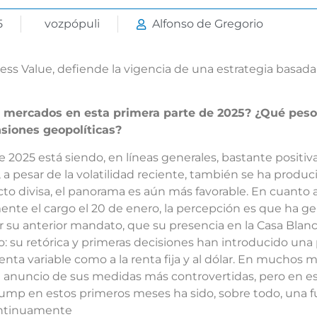
5
vozpópuli
Alfonso de Gregorio
cess Value, defiende la vigencia de una estrategia basad
s mercados en esta primera parte de 2025? ¿Qué peso
siones geopolíticas?
 2025 está siendo, en líneas generales, bastante positi
 pesar de la volatilidad reciente, también se ha produ
cto divisa, el panorama es aún más favorable. En cuanto 
mente el cargo el 20 de enero, la percepción es que ha 
 su anterior mandato, que su presencia en la Casa Blan
o: su retórica y primeras decisiones han introducido una
renta variable como a la renta fija y al dólar. En mucho
al anuncio de sus medidas más controvertidas, pero en e
rump en estos primeros meses ha sido, sobre todo, una fu
continuamente