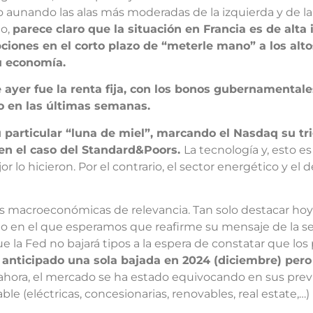
 aunando las alas más moderadas de la izquierda y de la d
to,
parece claro que la situación en Francia es de alta
ciones en el corto plazo de “meterle mano” a los alto
u economía.
ayer fue la renta fija, con los bonos gubernamentales
o en las últimas semanas.
 su particular “luna de miel”, marcando el Nasdaq su 
 en el caso del Standard&Poors.
La tecnología y, esto 
 lo hicieron. Por el contrario, el sector energético y el
as macroeconómicas de relevancia. Tan solo destacar hoy 
do en el que esperamos que reafirme su mensaje de la s
e la Fed no bajará tipos a la espera de constatar que los
anticipado una sola bajada en 2024 (diciembre) per
 ahora, el mercado se ha estado equivocando en sus previ
le (eléctricas, concesionarias, renovables, real estate,…)