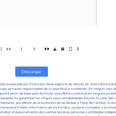
Descargar
do preparada por Finaccess Value Agencia de Valores SA. Este informe se 
su grupo se hacen responsables de su exactitud o contenido. En ningún cas
rá servir de base para formular una oferta o solicitud en ninguna jurisdi
 pasadas no garantizan en ningún caso rentabilidades futuras. El valor del ca
ementarse
por efecto de la evolución de las Bolsas y Tipos de Cambio. Al en
minarse el Folleto Informativo de los Fondos, ya sea el completo o el simpl
y recabar el asesoramiento de cuantas terceras personas o entidades indep