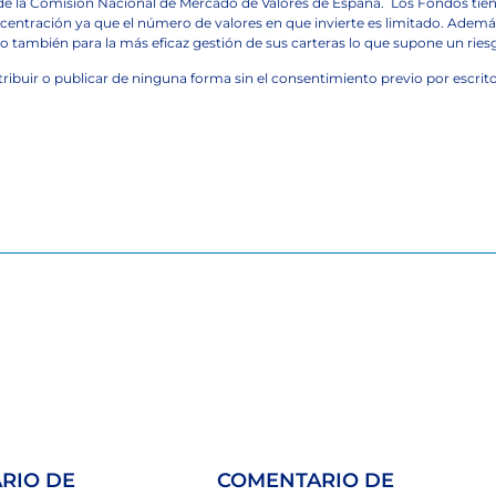
n de la Comisión Nacional de Mercado de Valores de España.
Los Fondos tie
centración ya que el número de valores en que invierte es limitado. Además
o también para la más eficaz gestión de sus carteras lo que supone un rie
stribuir o publicar de ninguna forma sin el consentimiento previo por escri
RIO DE
COMENTARIO DE