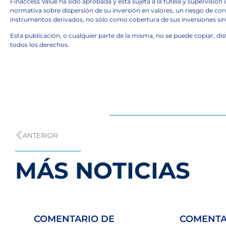
Finaccess Value ha sido aprobada y está sujeta a la tutela y supervisió
normativa sobre dispersión de su inversión en valores, un riesgo de con
instrumentos derivados, no sólo como cobertura de sus inversiones sin
Esta publicación, o cualquier parte de la misma, no se puede copiar, di
todos los derechos.
ANTERIOR
MÁS NOTICIAS
COMENTARIO DE
COMENTA