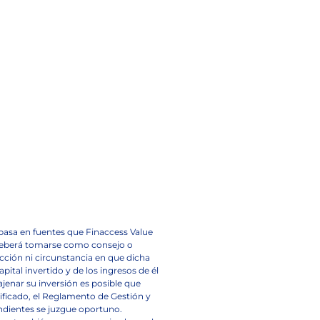
basa en fuentes que Finaccess Value
o deberá tomarse como consejo o
cción ni circunstancia en que dicha
pital invertido y de los ingresos de él
ajenar su inversión es posible que
ificado, el Reglamento de Gestión y
endientes se juzgue oportuno.