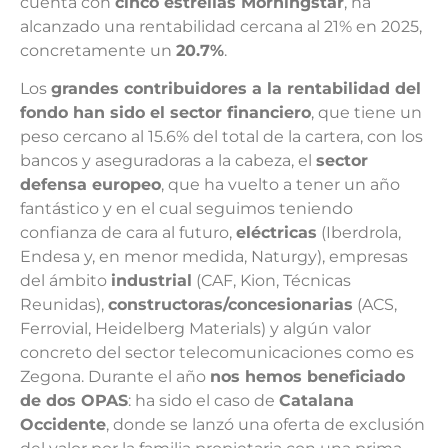
cuenta con
cinco estrellas Morningstar
, ha
alcanzado una rentabilidad cercana al 21% en 2025,
concretamente un
20.7%
.
Los
grandes contribuidores a la rentabilidad del
fondo han sido el sector financiero
, que tiene un
peso cercano al 15.6% del total de la cartera, con los
bancos y aseguradoras a la cabeza, el
sector
defensa europeo
, que ha vuelto a tener un año
fantástico y en el cual seguimos teniendo
confianza de cara al futuro,
eléctricas
(Iberdrola,
Endesa y, en menor medida, Naturgy), empresas
del ámbito
industrial
(CAF, Kion, Técnicas
Reunidas),
constructoras/concesionarias
(ACS,
Ferrovial, Heidelberg Materials) y algún valor
concreto del sector telecomunicaciones como es
Zegona. Durante el año
nos hemos beneficiado
de dos OPAS
: ha sido el caso de
Catalana
Occidente
, donde se lanzó una oferta de exclusión