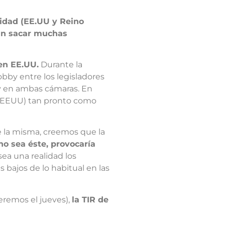
vidad (EE.UU y Reino
edan sacar muchas
en EE.UU.
Durante la
obby entre los legisladores
ey en ambas cámaras. En
os EEUU) tan pronto como
de la misma, creemos que la
o sea éste, provocaría
sea una realidad los
 bajos de lo habitual en las
eremos el jueves),
la TIR de