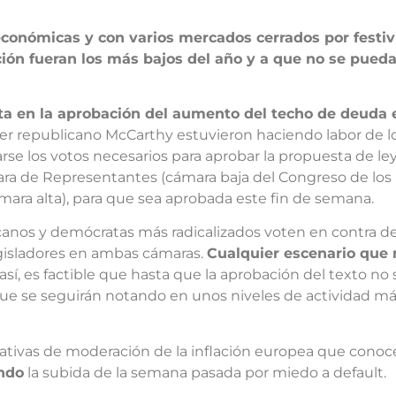
conómicas y con varios mercados cerrados por festi
ción fueran los más bajos del año y a que no se pu
ta en la aprobación del aumento del techo de deuda 
́der republicano McCarthy estuvieron haciendo labor de l
arse los votos necesarios para aprobar la propuesta de l
́mara de Representantes (cámara baja del Congreso de l
mara alta), para que sea aprobada este fin de semana.
canos y demócratas más radicalizados voten en contra 
egisladores en ambas cámaras.
Cualquier escenario que n
sí, es factible que hasta que la aprobación del texto no 
 se seguirán notando en unos niveles de actividad más
ativas de moderación de la inflación europea que conoc
endo
la subida de la semana pasada por miedo a default.