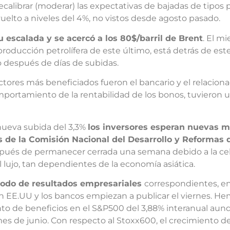
alibrar (moderar) las expectativas de bajadas de tipos p
elto a niveles del 4%, no vistos desde agosto pasado.
u escalada y se acercó a los 80$/barril de Brent
. El m
la producción petrolífera de este último, está detrás de 
o después de días de subidas.
ores más beneficiados fueron el bancario y el relaciona
portamiento de la rentabilidad de los bonos, tuvieron un
 nueva subida del 3,3%
los inversores esperan nuevas m
s de la Comisión Nacional del Desarrollo y Reformas 
pués de permanecer cerrada una semana debido a la cel
 lujo, tan dependientes de la economía asiática.
iodo de resultados empresariales
correspondientes, en 
n EE.UU y los bancos empiezan a publicar el viernes. 
to de beneficios en el S&P500 del 3,88% interanual aun
mes de junio. Con respecto al Stoxx600, el crecimiento 