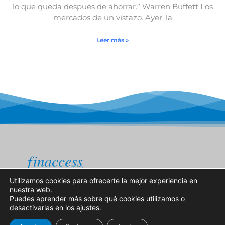
lo que queda después de ahorrar.” Warren Buffett Los
mercados de un vistazo. Ayer, la
Leer más »
Utilizamos cookies para ofrecerte la mejor experiencia en
nuestra web.
Puedes aprender más sobre qué cookies utilizamos o
Política de Privacidad
Política de Cookies
desactivarlas en los
ajustes
.
© 2022 Finaccess Value